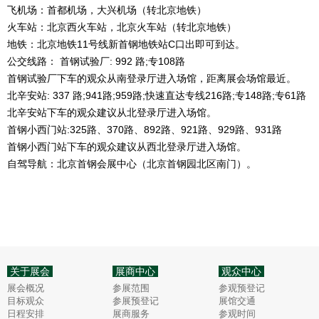
飞机场：首都机场，大兴机场（转北京地铁）
火车站：北京西火车站，北京火车站（转北京地铁）
地铁：北京地铁11号线新首钢地铁站C口出即可到达。
公交线路： 首钢试验厂: 992 路;专108路
首钢试验厂下车的观众从南登录厅进入场馆，距离展会场馆最近。
北辛安站: 337 路;941路;959路;快速直达专线216路;专148路;专61路
北辛安站下车的观众建议从北登录厅进入场馆。
首钢小西门站:325路、370路、892路、921路、929路、931路
首钢小西门站下车的观众建议从西北登录厅进入场馆。
自驾导航：北京首钢会展中心（北京首钢园北区南门）。
关于展会
展商中心
观众中心
展会概况
参展范围
参观预登记
目标观众
参展预登记
展馆交通
日程安排
展商服务
参观时间