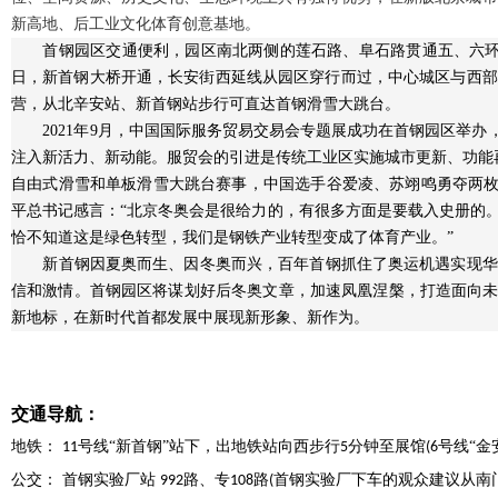
新高地、后工业文化体育创意基地。
首钢园区交通便利，园区南北两侧的莲石路、阜石路贯通五、六环路
日，新首钢大桥开通，长安街西延线从园区穿行而过，中心城区与西部生态
营，从北辛安站、新首钢站步行可直达首钢滑雪大跳台。
2021年9月，中国国际服务贸易交易会专题展成功在首钢园区举
注入新活力、新动能。服贸会的引进是传统工业区实施城市更新、功能再造
自由式滑雪和单板滑雪大跳台赛事，中国选手谷爱凌、苏翊鸣勇夺两枚金
平总书记感言：“北京冬奥会是很给力的，有很多方面是要载入史册的
恰不知道这是绿色转型，我们是钢铁产业转型变成了体育产业。”
新首钢因夏奥而生、因冬奥而兴，百年首钢抓住了奥运机遇实现华
信和激情。首钢园区将谋划好后冬奥文章，加速凤凰涅槃，打造面向未
新地标，在新时代首都发展中展现新形象、新作为。
交通导航：
地铁：
号线“新首钢”站下，出地铁站向西步行
分钟至展馆
号线“金
11
5
(6
公交： 首钢实验厂站
路、专
路
首钢实验厂下车的观众建议从南
992
108
(